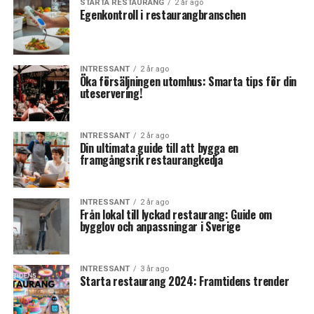
STARTA RESTAURANG
2 år ago
Egenkontroll i restaurangbranschen
INTRESSANT
2 år ago
Öka försäljningen utomhus: Smarta tips för din
uteservering!
INTRESSANT
2 år ago
Din ultimata guide till att bygga en
framgångsrik restaurangkedja
INTRESSANT
2 år ago
Från lokal till lyckad restaurang: Guide om
bygglov och anpassningar i Sverige
INTRESSANT
3 år ago
Starta restaurang 2024: Framtidens trender