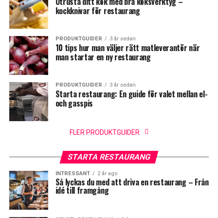
Utrusta ditt kök med bra köksverktyg –
kockknivar för restaurang
PRODUKTGUIDER
3 år sedan
10 tips hur man väljer rätt matleverantör när
man startar en ny restaurang
PRODUKTGUIDER
3 år sedan
Starta restaurang: En guide för valet mellan el-
och gasspis
FLER PRODUKTGUIDER
STARTA RESTAURANG
INTRESSANT
2 år ago
Så lyckas du med att driva en restaurang – Från
idé till framgång